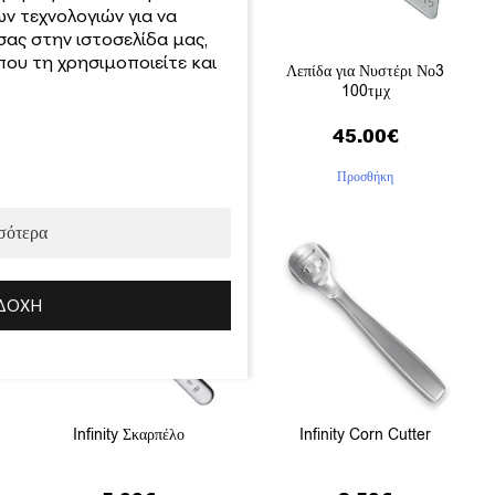
ν τεχνολογιών για να
σας στην ιστοσελίδα μας,
ου τη χρησιμοποιείτε και
Δοχείο Αποθήκευσης
Λεπίδα για Νυστέρι Νο3
Λεπίδας
100τμχ
4.90
€
45.00
€
Προσθήκη
Προσθήκη
σότερα
ΔΟΧΉ
Infinity Σκαρπέλο
Infinity Corn Cutter