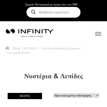
Δωρεάν Μεταφορικά με αγορές άνω των 50€
Αναζήτηση
προϊόντων
/
Shop
/
ΕΡΓΑΛΕΙΑ
/
Ανοξείδωτα Μεταλλικά Εργαλεία
/
Νυστέρια & Λεπίδες
Νυστέρια & Λεπίδες
ΦΙΛΤΡΑ