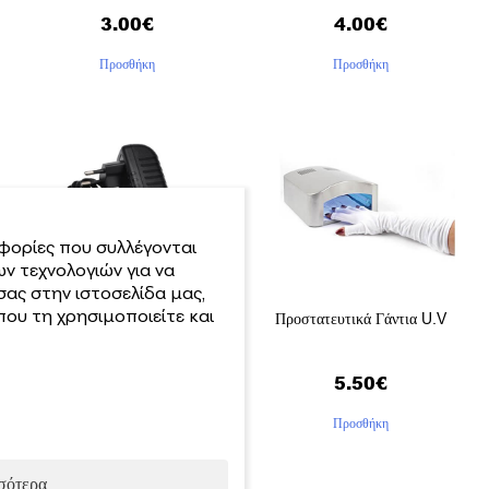
3.00
€
4.00
€
Προσθήκη
Προσθήκη
φορίες που συλλέγονται
ν τεχνολογιών για να
σας στην ιστοσελίδα μας,
ου τη χρησιμοποιείτε και
Αντάπτορας για Sun One
Προστατευτικά Γάντια U.V
11.00
€
5.50
€
Προσθήκη
Προσθήκη
σότερα