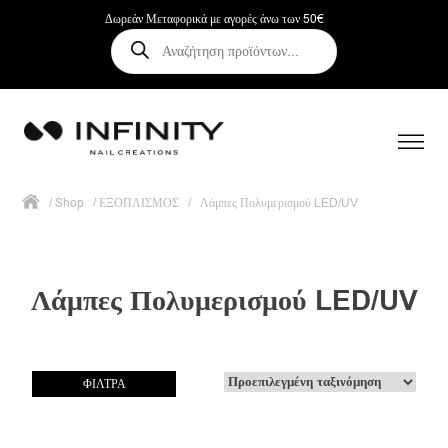
Δωρεάν Μεταφορικά με αγορές άνω των 50€
Αναζήτηση
προϊόντων
/
Shop
/
ΕΞΟΠΛΙΣΜΟΣ
/
Λάμπες Πολυμερισμού LED/UV
Λάμπες Πολυμερισμού LED/UV
ΦΙΛΤΡΑ