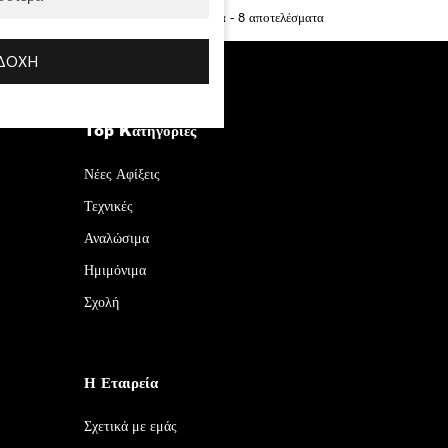
Προβάλλονται όλα - 8 αποτελέσματα
ΔΟΧΉ
Top Kατηγορίες
Νέες Αφίξεις
Τεχνικές
Αναλώσιμα
Ημιμόνιμα
Σχολή
Η Εταιρεία
Σχετικά με εμάς