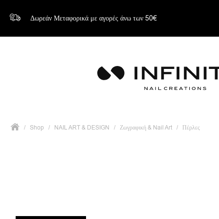
Δωρεάν Μεταφορικά με αγορές άνω των 50€
/
Shop
/
NAIL ART & DESIGN
/
Ζωγραφική & Nail Art
/
Πέρλες