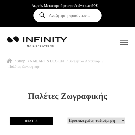
Δωρεάν Μεταφορικά με αγορές άνω των 50€
Αναζήτηση
προϊόντων
/
Shop
/
NAIL ART & DESIGN
/
Βοηθητικά Αξεσουάρ
/
Παλέτες Ζωγραφικής
Παλέτες Ζωγραφικής
ΦΙΛΤΡΑ