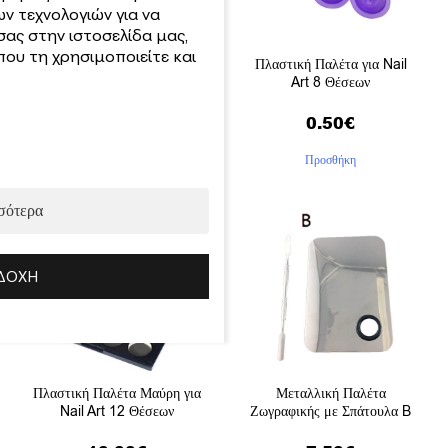
ν τεχνολογιών για να
σας στην ιστοσελίδα μας,
ου τη χρησιμοποιείτε και
Θήκη Χρωμάτων Nail Art 6
Πλαστική Παλέτα για Nail
Θέσεων
Art 8 Θέσεων
0.50
€
0.50
€
Προσθήκη
Προσθήκη
σότερα
ΔΟΧΉ
Πλαστική Παλέτα Μαύρη για
Μεταλλική Παλέτα
Nail Art 12 Θέσεων
Ζωγραφικής με Σπάτουλα B