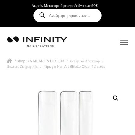
Δωρεάν Μεταφορικά με αγορές άνω των 50€
Αναζήτηση
προϊόντων
/
Shop
/
NAIL ART & DESIGN
/
Βοηθητικά Αξεσουάρ
/
Παλέτες Ζωγραφικής
/
Tips για Νail Art Stiletto Clear 12 sizes