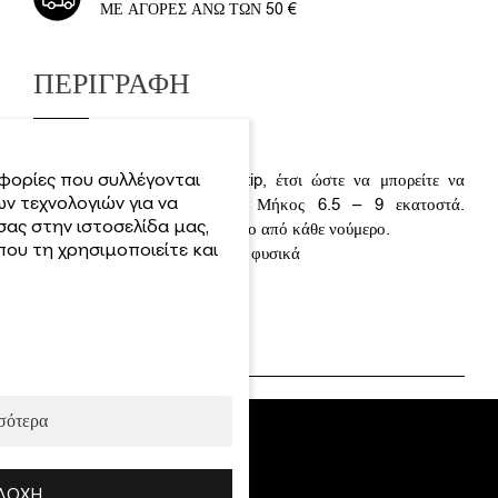
ΜΕ ΑΓΟΡΈΣ ΆΝΩ ΤΩΝ 50 €
ΠΕΡΙΓΡΑΦΉ
φορίες που συλλέγονται
Extra long Stiletto Nail Art tip, έτσι ώστε να μπορείτε να
ν τεχνολογιών για να
επιδεικνύετε τα σχέδιά σας. Μήκος 6.5 – 9 εκατοστά.
σας στην ιστοσελίδα μας,
Συσκευασία: 12 τμχ. – 1 τεμάχιο από κάθε νούμερο.
ου τη χρησιμοποιείτε και
Διαθέσιμα χρώματα: διάφανα – φυσικά
Κωδ.:
700.60021 – Clear
700.60022 – Natural
σότερα
ΔΟΧΉ