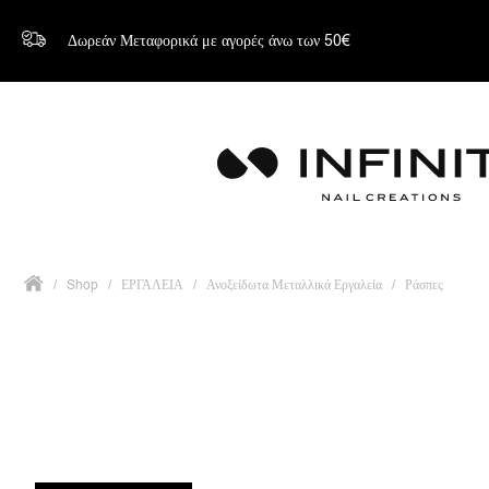
Δωρεάν Μεταφορικά με αγορές άνω των 50€
/
Shop
/
ΕΡΓΑΛΕΙΑ
/
Ανοξείδωτα Μεταλλικά Εργαλεία
/
Ράσπες