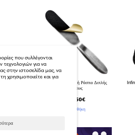
ορίες που συλλέγονται
 τεχνολογιών για να
ας στην ιστοσελίδα μας, να
η χρησιμοποιείτε και για
Infinity Μεταλλική Ράσπα Διπλής
Infi
Όψεως
10.50
€
Προσθήκη
σότερα