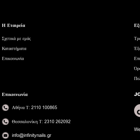
Η Εταιρεία
Εξ
Σχετικά με εμάς
Τρ
Καταστήματα
Έξ
Επικοινωνία
Επ
Όρ
Πο
Επικοινωνία
J
Αθήνα
Τ: 2110 100865
Θεσσαλονίκη
Τ: 2310 262092
We
info@infinitynails.gr