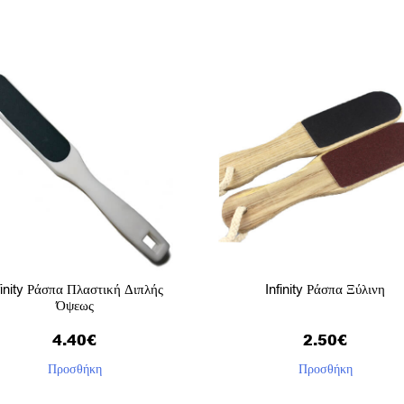
finity Ράσπα Πλαστική Διπλής
Infinity Ράσπα Ξύλινη
Όψεως
4.40
€
2.50
€
Προσθήκη
Προσθήκη