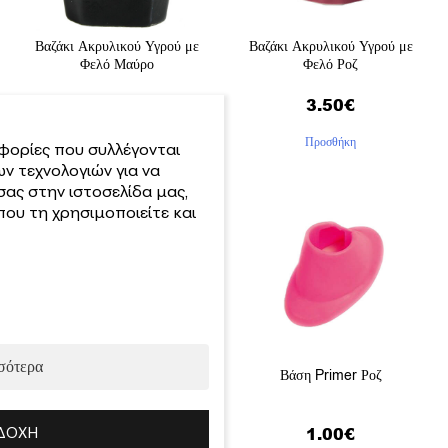
Βαζάκι Ακρυλικού Υγρού με
Βαζάκι Ακρυλικού Υγρού με
Φελό Μαύρο
Φελό Ροζ
3.50
€
3.50
€
Προσθήκη
Προσθήκη
φορίες που συλλέγονται
ν τεχνολογιών για να
σας στην ιστοσελίδα μας,
ου τη χρησιμοποιείτε και
σότερα
Βάση Primer Λευκό
Βάση Primer Ροζ
ΔΟΧΉ
1.00
€
1.00
€