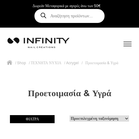
Δωρεάν Μεταφορικά με αγορές άνω των 50€
Αναζήτηση
προϊόντων
/
Shop
/
ΤΕΧΝΗΤΑ ΝΥΧΙΑ
/
Acrygel
/
Προετοιμασία & Υγρά
Προετοιμασία & Υγρά
ΦΙΛΤΡΑ