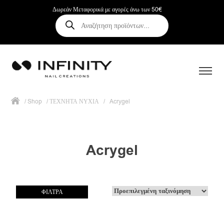
Δωρεάν Μεταφορικά με αγορές άνω των 50€
Αναζήτηση
προϊόντων
/
Shop
/
ΤΕΧΝΗΤΑ ΝΥΧΙΑ
/
Acrygel
Acrygel
ΦΙΛΤΡΑ