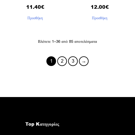
11.40
€
12.00
€
Προσθήκη
Προσθήκη
Βλέπετε 1–36 από 85 αποτελέσματα
1
2
3
→
Top Kατηγορίες