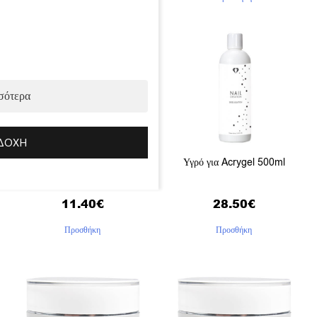
σότερα
ΔΟΧΉ
Υγρό για Acrygel 150ml
Υγρό για Acrygel 500ml
11.40
€
28.50
€
Προσθήκη
Προσθήκη