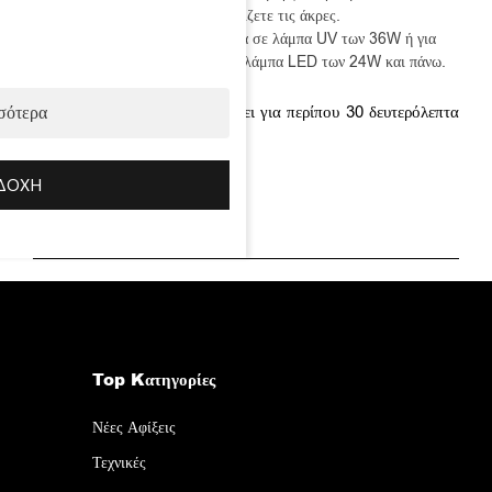
σιγουρευτείτε ότι σφραγίζετε τις άκρες.
Πολυμερίστε για 3 λεπτά σε λάμπα UV των 36W ή για
60-90 δευτερόλεπτα σε λάμπα LED των 24W και πάνω.
Αφήστε το top coat να κρυώσει για περίπου 30 δευτερόλεπτα
σότερα
πριν εφαρμόσετε λαδάκι.
Κωδ.:
ΔΟΧΉ
150.63003
Top Kατηγορίες
Νέες Αφίξεις
Τεχνικές