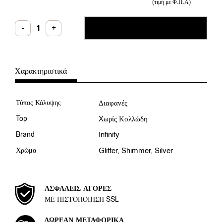
(τιμή με Φ.Π.Α)
Infinity
-
+
ΠΡΟΣΘΉΚΗ ΣΤΟ ΚΑΛΆΘΙ
Τοπ
Silver
Χωρίς
Κολλώδη
10ml
ποσότητα
Χαρακτηριστικά
Τύπος Κάλυψης
Διαφανές
Top
Xωρίς Κολλώδη
Brand
Infinity
Χρώμα
Glitter
,
Shimmer
,
Silver
ΑΣΦΑΛΕΊΣ ΑΓΟΡΈΣ
ΜΕ ΠΙΣΤΟΠΟΊΗΣΗ SSL
ΔΩΡΕΆΝ ΜΕΤΑΦΟΡΙΚΆ