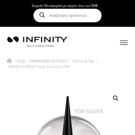
Δωρεάν Μεταφορικά με αγορές άνω των 50€
Αναζήτηση
προϊόντων
/
Shop
/
HMIMONIMA ΒΕΡΝΙΚΙΑ
/
Βάσεις & Τop
/
Infinity Τοπ Silver Χωρίς Κολλώδη 10ml