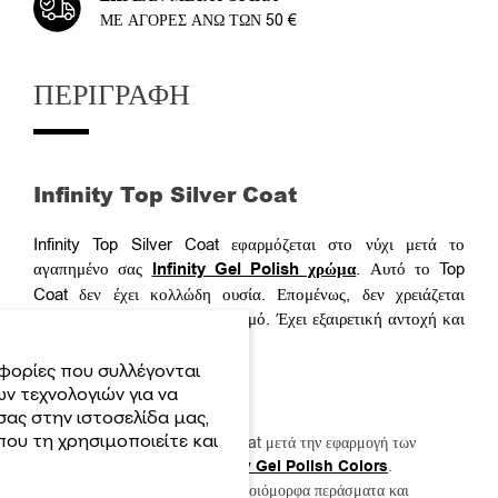
ΜΕ ΑΓΟΡΈΣ ΆΝΩ ΤΩΝ 50 €
ΠΕΡΙΓΡΑΦΉ
Infinity Top Silver Coat
Infinity Top Silver Coat εφαρμόζεται στο νύχι μετά το
αγαπημένο σας
Infinity Gel Polish χρώμα
. Αυτό το Top
Coat δεν έχει κολλώδη ουσία. Επομένως, δεν χρειάζεται
καθάρισμα μετά τον πολυμερισμό. Έχει εξαιρετική αντοχή και
λάμψη.
φορίες που συλλέγονται
Step BY Step
ν τεχνολογιών για να
σας στην ιστοσελίδα μας,
ου τη χρησιμοποιείτε και
Εφαρμόζεται ως Top Coat μετά την εφαρμογή των
αγαπημένων σας
Infinity Gel Polish Colors
.
Εφαρμόστε με λεπτά, ομοιόμορφα περάσματα και