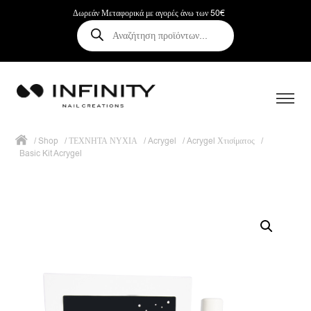
Δωρεάν Μεταφορικά με αγορές άνω των 50€
Αναζήτηση
προϊόντων
/
Shop
/
ΤΕΧΝΗΤΑ ΝΥΧΙΑ
/
Acrygel
/
Acrygel Χτισίματος
/
Basic Kit Acrygel