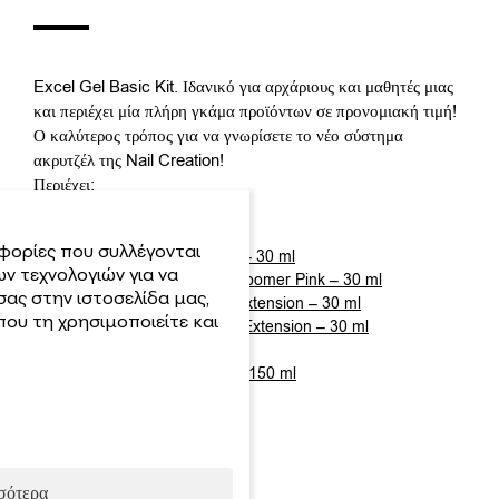
Excel Gel Basic Kit. Ιδανικό για αρχάριους και μαθητές μιας
και περιέχει μία πλήρη γκάμα προϊόντων σε προνομιακή τιμή!
Ο καλύτερος τρόπος για να γνωρίσετε το νέο σύστημα
ακρυτζέλ της Nail Creation!
Περιέχει:
Base Gel – 15 ml
φορίες που συλλέγονται
Excel Gel 2.0 – Clear – 30 ml
ν τεχνολογιών για να
Excel Gel 2.0 – Babyboomer Pink – 30 ml
σας στην ιστοσελίδα μας,
Excel Gel 2.0 – Pink Extension – 30 ml
ου τη χρησιμοποιείτε και
Excel Gel 2.0 – Nude Extension – 30 ml
Excel Gel 2.0 – White
Excel Gel – Solution – 150 ml
Superior Gloss
All System Bonding
Κωδ.:
150.28999
σότερα