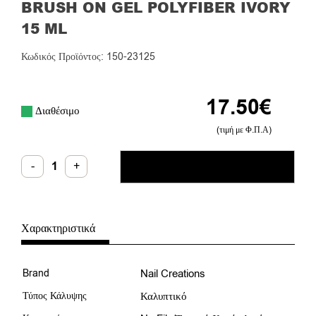
BRUSH ON GEL POLYFIBER IVORY
15 ML
Κωδικός Προϊόντος: 150-23125
17.50
€
Διαθέσιμο
(τιμή με Φ.Π.Α)
Brush
-
+
ΠΡΟΣΘΉΚΗ ΣΤΟ ΚΑΛΆΘΙ
on
Gel
Polyfiber
Ivory
15
ml
Χαρακτηριστικά
ποσότητα
Brand
Nail Creations
Τύπος Κάλυψης
Καλυπτικό