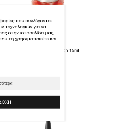
φορίες που συλλέγονται
ν τεχνολογιών για να
σας στην ιστοσελίδα μας,
ου τη χρησιμοποιείτε και
Λαδάκι Επωνυχίων Peach 15ml
5.00
€
Προσθήκη
σότερα
ΔΟΧΉ