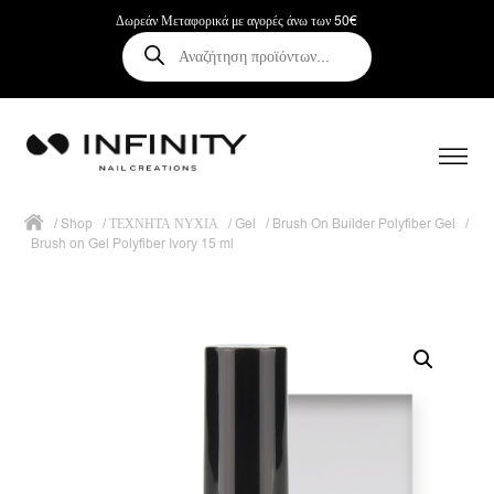
Δωρεάν Μεταφορικά με αγορές άνω των 50€
Αναζήτηση
προϊόντων
/
Shop
/
ΤΕΧΝΗΤΑ ΝΥΧΙΑ
/
Gel
/
Brush On Builder Polyfiber Gel
/
Brush on Gel Polyfiber Ivory 15 ml