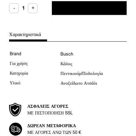
Busch
-
+
ΠΡΟΣΘΉΚΗ ΣΤΟ ΚΑΛΆΘΙ
Φρέζα
Round
39RS-
014
ποσότητα
Χαρακτηριστικά
Brand
Busch
Για χρήση
Κάλος
Κατηγορία
Πεντικιούρ/Ποδολογία
Υλικό
Ανοξείδωτο Ατσάλι
ΑΣΦΑΛΕΊΣ ΑΓΟΡΈΣ
ΜΕ ΠΙΣΤΟΠΟΊΗΣΗ SSL
ΔΩΡΕΆΝ ΜΕΤΑΦΟΡΙΚΆ
ΜΕ ΑΓΟΡΈΣ ΆΝΩ ΤΩΝ 50 €