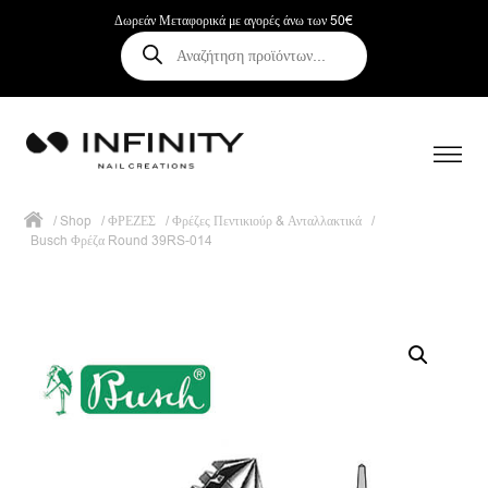
Δωρεάν Μεταφορικά με αγορές άνω των 50€
Αναζήτηση
προϊόντων
/
Shop
/
ΦΡΕΖΕΣ
/
Φρέζες Πεντικιούρ & Ανταλλακτικά
/
Busch Φρέζα Round 39RS-014