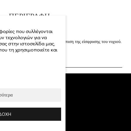
ΠΕΡΙΓΡΑΦΉ
φορίες που συλλέγονται
ν τεχνολογιών για να
Φρέζα ιδανική για την αντιμετώπιση της είσφρυσης του νυχιού.
σας στην ιστοσελίδα μας,
Κωδ.:
ου τη χρησιμοποιείτε και
600.80031
σότερα
Top Kατηγορίες
Νέες Αφίξεις
ΔΟΧΉ
Τεχνικές