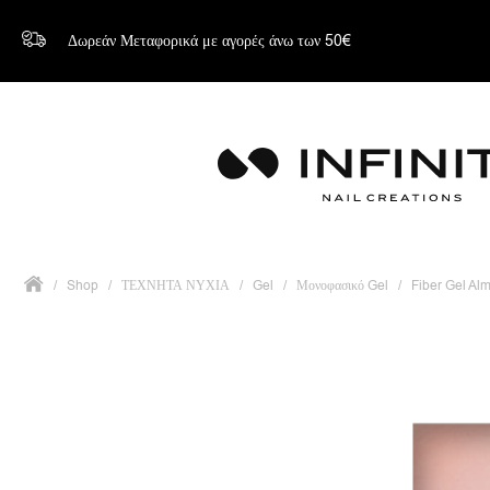
Δωρεάν Μεταφορικά με αγορές άνω των 50€
/
Shop
/
ΤΕΧΝΗΤΑ ΝΥΧΙΑ
/
Gel
/
Μονοφασικό Gel
/
Fiber Gel Al