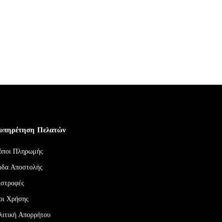
υπηρέτηση Πελατών
όποι Πληρωμής
οδα Αποστολής
ιστροφές
οι Χρήσης
λιτική Απορρήτου