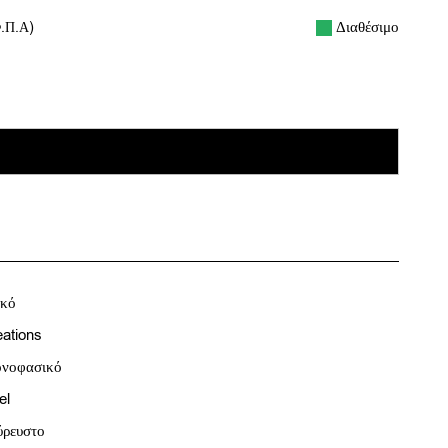
Διαθέσιμο
Φ.Π.Α)
ΠΡΟΣΘΉΚΗ ΣΤΟ ΚΑΛΆΘΙ
ικό
eations
νοφασικό
el
ύρευστο