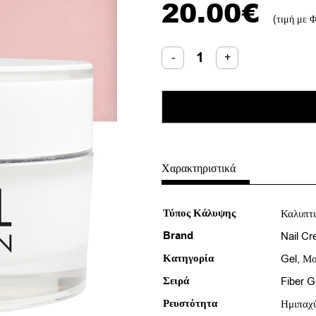
20.00
€
(τιμή με 
Fiber
-
+
Gel
Almond
15ml
ποσότητα
Χαρακτηριστικά
Τύπος Κάλυψης
Καλυπτ
Brand
Nail Cr
Κατηγορία
Gel
,
Μο
Σειρά
Fiber G
Ρευστότητα
Ημιπαχ