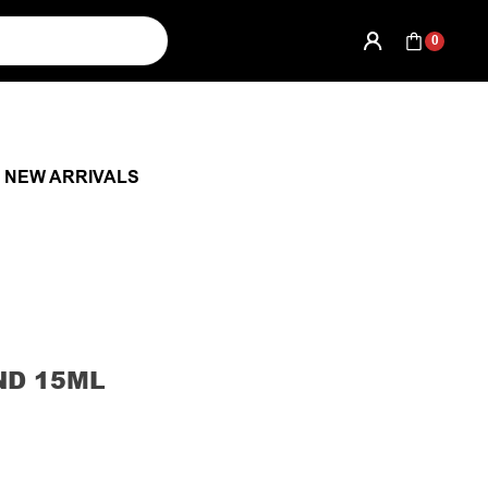
0
NEW ARRIVALS
ND 15ML