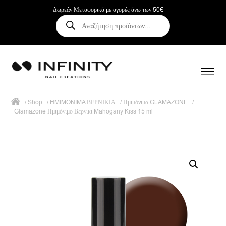
Δωρεάν Μεταφορικά με αγορές άνω των 50€
Αναζήτηση
προϊόντων
/
Shop
/
HMIMONIMA ΒΕΡΝΙΚΙΑ
/
Ημιμόνιμα GLAMAZONE
/
Glamazone Ημιμόνιμο Βερνίκι Mahogany Kiss 15 ml