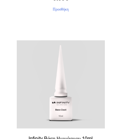
Προσθήκη
Infinity Bάση Ημιμόνιμου 10ml