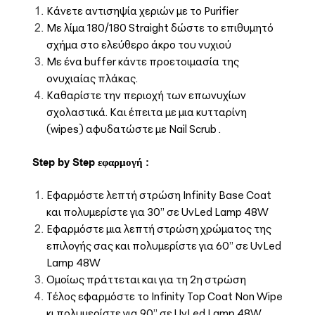
Κάνετε αντισηψία χεριών με το Purifier
Με λίμα 180/180 Straight δώστε το επιθυμητό
σχήμα στο ελεύθερο άκρο του νυχιού
Με ένα buffer κάντε προετοιμασία της
ονυχιαίας πλάκας.
Καθαρίστε την περιοχή των επωνυχίων
σχολαστικά. Και έπειτα με μια κυτταρίνη
(wipes) αφυδατώστε με Nail Scrub .
Step by Step εφαρμογή :
Εφαρμόστε λεπτή στρώση Infinity Base Coat
και πολυμερίστε για 30’’ σε UvLed Lamp 48W
Εφαρμόστε μια λεπτή στρώση χρώματος της
επιλογής σας και πολυμερίστε για 60’’ σε UvLed
Lamp 48W
Ομοίως πράττεται και για τη 2η στρώση
Τέλος εφαρμόστε το Infinity Top Coat Non Wipe
κι πολυμερίστε για 90’’ σε UvLed Lamp 48W