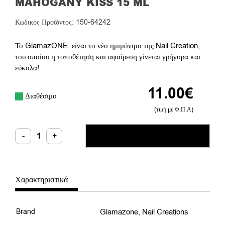
MAHOGANY KISS 15 ML
Κωδικός Προϊόντος: 150-64242
Το GlamazONE, είναι το νέο ημιμόνιμο της Nail Creation,
του οποίου η τοποθέτηση και αφαίρεση γίνεται γρήγορα και
εύκολα!
11.00
€
Διαθέσιμο
(τιμή με Φ.Π.Α)
Glamazone
-
+
ΠΡΟΣΘΉΚΗ ΣΤΟ ΚΑΛΆΘΙ
Ημιμόνιμο
Βερνίκι
Mahogany
Kiss
15
ml
Χαρακτηριστικά
ποσότητα
Brand
Glamazone
,
Nail Creations