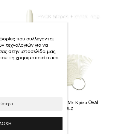
φορίες που συλλέγονται
ν τεχνολογιών για να
σας στην ιστοσελίδα μας,
ου τη χρησιμοποιείτε και
Παλέτα Χρωματολογίου Με Κρίκο Oval
σότερα
Natural 50τμχ
2.20
€
ΔΟΧΉ
Προσθήκη