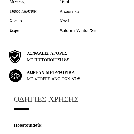
Μέγεθος
15ml
Τύπος Κάλυψης
Καλυπτικό
Χρώμα
Καφέ
Σειρά
Autumn-Winter '25
ΑΣΦΑΛΕΊΣ ΑΓΟΡΈΣ
ΜΕ ΠΙΣΤΟΠΟΊΗΣΗ SSL
ΔΩΡΕΆΝ ΜΕΤΑΦΟΡΙΚΆ
ΜΕ ΑΓΟΡΈΣ ΆΝΩ ΤΩΝ 50 €
ΟΔΗΓΊΕΣ ΧΡΉΣΗΣ
Προετοιμασία
: