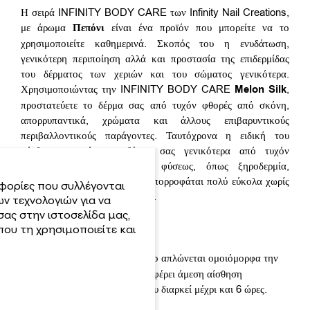
Η σειρά INFINITY BODY CARE των Infinity Nail Creations,
με άρωμα
Πεπόνι
είναι ένα προϊόν που μπορείτε να το
χρησιμοποιείτε καθημερινά. Σκοπός του η ενυδάτωση,
γενικότερη περιποίηση αλλά και προστασία της επιδερμίδας
του δέρματος των χεριών και του σώματος γενικότερα.
Χρησιμοποιώντας την INFINITY BODY CARE
Melon
Silk
,
προστατεύετε το δέρμα σας από τυχόν φθορές από σκόνη,
απορρυπαντικά, χρώματα και άλλους επιβαρυντικούς
περιβαλλοντικούς παράγοντες. Ταυτόχρονα η ειδική του
σύνθεση ενισχύει το δέρμα σας γενικότερα από τυχόν
προβλήματα δερματολογικής φύσεως, όπως ξηροδερμία,
σκληρό δέρμα κ.α., μιας και απορροφάται πολύ εύκολα χωρίς
φορίες που συλλέγονται
να αφήνει καθόλου λιπαρότητα.
ν τεχνολογιών για να
σας στην ιστοσελίδα μας,
ου τη χρησιμοποιείτε και
ΧΡΗΣΗ
: Μετά από το πλύσιμο απλώνεται ομοιόμορφα την
κρέμα, με ελαφρύ μασάζ. Προσφέρει άμεση αίσθηση
ενυδάτωσης και προστασίας που διαρκεί μέχρι και 6 ώρες.