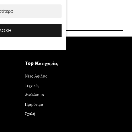
σότερα
Κωδ. 550.50200-10 – 200 ml
ΔΟΧΉ
Top Kατηγορίες
Νέες Αφίξεις
Τεχνικές
Αναλώσιμα
Ημιμόνιμα
Σχολή