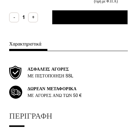
(τιμή με Φ.Π.Α)
Ιnfinity
-
+
ΠΡΟΣΘΉΚΗ ΣΤΟ ΚΑΛΆΘΙ
Hand
&
Body
Cream
Melon
Silk
Χαρακτηριστικά
Combo
10τμχ
200ml
ποσότητα
ΑΣΦΑΛΕΊΣ ΑΓΟΡΈΣ
ΜΕ ΠΙΣΤΟΠΟΊΗΣΗ SSL
ΔΩΡΕΆΝ ΜΕΤΑΦΟΡΙΚΆ
ΜΕ ΑΓΟΡΈΣ ΆΝΩ ΤΩΝ 50 €
ΠΕΡΙΓΡΑΦΉ