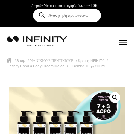
Δωρεάν Μεταφορικά με αγορές άνω των 50€
Αναζήτηση
προϊόντων
/
Shop
/
ΜΑΝΙΚΙΟΥΡ ΠΕΝΤΙΚΙΟΥΡ
/
Κρέμες INFINITY
/
Ιnfinity Hand & Body Cream Melon Silk Combo 10τμχ 200ml