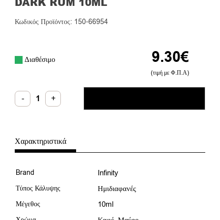
DARK RUM 10ML
Κωδικός Προϊόντος: 150-66954
9.30
€
Διαθέσιμο
(τιμή με Φ.Π.Α)
Infinity
-
+
ΠΡΟΣΘΉΚΗ ΣΤΟ ΚΑΛΆΘΙ
Ημιμόνιμο
Βερνίκι
Dark
Rum
10ml
ποσότητα
Χαρακτηριστικά
Brand
Infinity
Τύπος Κάλυψης
Ημιδιαφανές
Μέγεθος
10ml
Χρώμα