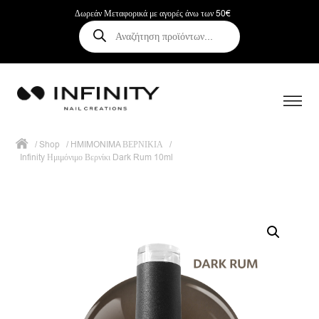
Δωρεάν Μεταφορικά με αγορές άνω των 50€
Αναζήτηση
προϊόντων
/
Shop
/
HMIMONIMA ΒΕΡΝΙΚΙΑ
/
Infinity Ημιμόνιμο Βερνίκι Dark Rum 10ml