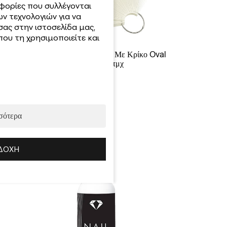
φορίες που συλλέγονται
ν τεχνολογιών για να
σας στην ιστοσελίδα μας,
ου τη χρησιμοποιείτε και
Παλέτα Χρωματολογίου Με Κρίκο Oval
Natural 50τμχ
2.20
€
Προσθήκη
σότερα
ΔΟΧΉ