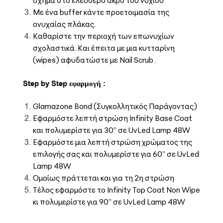
Με ένα buffer κάντε προετοιμασία της
ονυχαίας πλάκας.
Καθαρίστε την περιοχή των επωνυχίων
σχολαστικά. Και έπειτα με μια κυτταρίνη
(wipes) αφυδατώστε με Nail Scrub .
Step by Step εφαρμογή :
Glamazone Bond (Συγκολλητικός Παράγοντας)
Εφαρμόστε λεπτή στρώση Infinity Base Coat
και πολυμερίστε για 30’’ σε UvLed Lamp 48W
Εφαρμόστε μια λεπτή στρώση χρώματος της
επιλογής σας και πολυμερίστε για 60’’ σε UvLed
Lamp 48W
Ομοίως πράττεται και για τη 2η στρώση
Τέλος εφαρμόστε το Infinity Top Coat Non Wipe
κι πολυμερίστε για 90’’ σε UvLed Lamp 48W