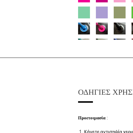
ΟΔΗΓΊΕΣ ΧΡΉ
Προετοιμασία
:
Κάνετε αντισηψία χεριώ