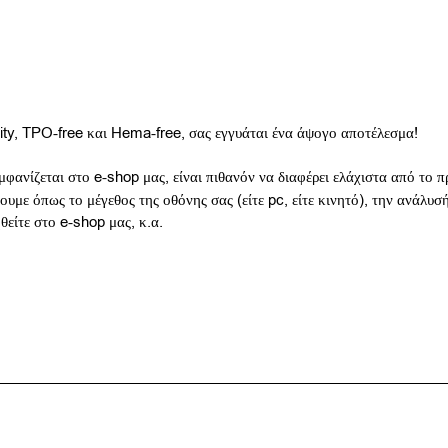
nity, TPO-free και Hema-free, σας εγγυάται ένα άψογο αποτέλεσμα!
μφανίζεται στο e-shop μας, είναι πιθανόν να διαφέρει ελάχιστα από το
υμε όπως το μέγεθος της οθόνης σας (είτε pc, είτε κινητό), την ανάλυσ
ηθείτε στο e-shop μας, κ.α.