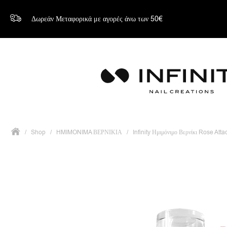
Δωρεάν Μεταφορικά με αγορές άνω των 50€
/
Shop
/
HMIMONIMA ΒΕΡΝΙΚΙΑ
/
Infinity Ημιμόνιμο Βερνίκι Rose Att