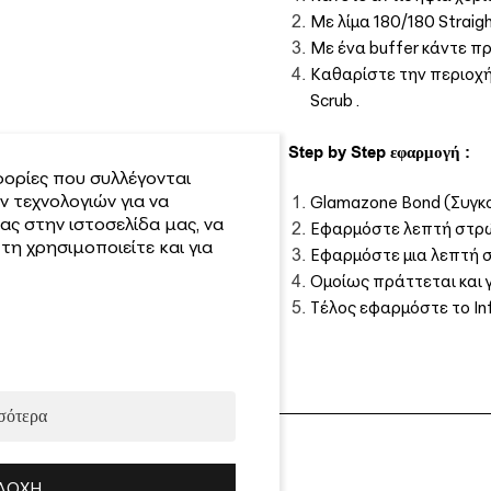
Με λίμα 180/180 Strai
Με ένα buffer κάντε π
Καθαρίστε την περιοχή
Scrub .
Step by Step εφαρμογή :
ορίες που συλλέγονται
 τεχνολογιών για να
Glamazone Bond (Συγκ
ας στην ιστοσελίδα μας, να
Εφαρμόστε λεπτή στρώσ
η χρησιμοποιείτε και για
Εφαρμόστε μια λεπτή σ
Ομοίως πράττεται και 
Τέλος εφαρμόστε το Inf
σότερα
ΔΟΧΉ