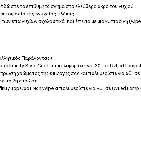
ght δώστε το επιθυμητό σχήμα στο ελεύθερο άκρο του νυχιού
ροετοιμασία της ονυχαίας πλάκας.
 των επωνυχίων σχολαστικά. Και έπειτα με μια κυτταρίνη (wip
ολλητικός Παράγοντας)
η Infinity Base Coat και πολυμερίστε για 30’’ σε UvLed Lamp
τρώση χρώματος της επιλογής σας και πολυμερίστε για 60’’ 
για τη 2η στρώση
inity Top Coat Non Wipe κι πολυμερίστε για 90’’ σε UvLed Lam