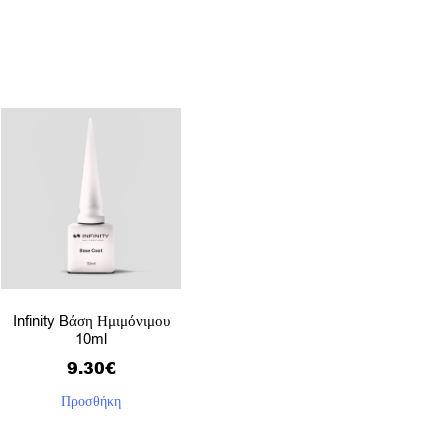
Infinity Bάση Ημιμόνιμου
10ml
9.30
€
Προσθήκη