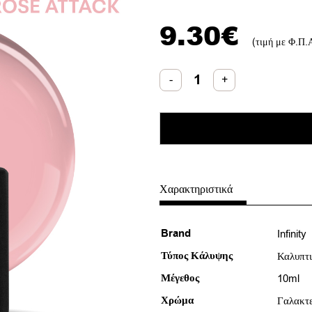
9.30
€
(τιμή με Φ.Π.
Infinity
-
+
Ημιμόνιμο
Βερνίκι
Rose
Attack
10ml
ποσότητα
Χαρακτηριστικά
Brand
Infinity
Τύπος Κάλυψης
Καλυπτ
Μέγεθος
10ml
Χρώμα
Γαλακτ