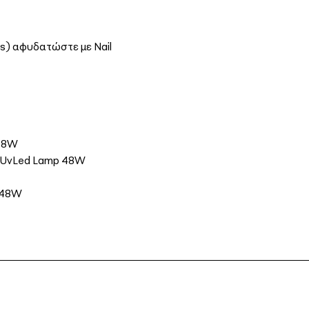
es) αφυδατώστε με Nail
 48W
σε UvLed Lamp 48W
p 48W