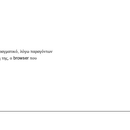
 πραγματικό, λόγω παραγόντων
ή της, ο browser που