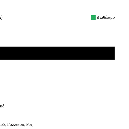
Διαθέσιμο
Α)
ΠΡΟΣΘΉΚΗ ΣΤΟ ΚΑΛΆΘΙ
ικό
ερό
,
Γαλλικού
,
Ροζ