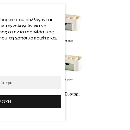
φορίες που συλλέγονται
ν τεχνολογιών για να
σας στην ιστοσελίδα μας,
ου τη χρησιμοποιείτε και
σότερα
Κουτί Αποθήκευσης Με Συρτάρι
ΔΟΧΉ
3.00
€
Προσθήκη