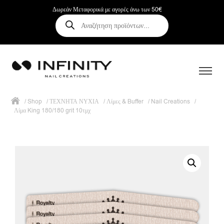
Δωρεάν Μεταφορικά με αγορές άνω των 50€
Αναζήτηση
προϊόντων
/
Shop
/
ΤΕΧΝΗΤΑ ΝΥΧΙΑ
/
Λίμες & Buffer
/
Nail Creations
/
Λίμα King 180/180 grit 10τμχ