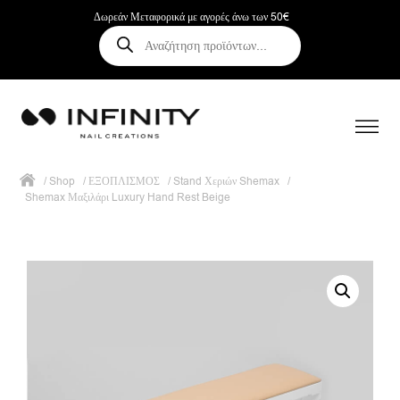
Δωρεάν Μεταφορικά με αγορές άνω των 50€
Αναζήτηση
προϊόντων
/
Shop
/
ΕΞΟΠΛΙΣΜΟΣ
/
Stand Χεριών Shemax
/
Shemax Μαξιλάρι Luxury Hand Rest Beige