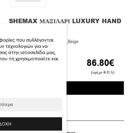
SHEMAX ΜΑΞΙΛΆΡΙ LUXURY HAND
REST BEIGE
φορίες που συλλέγονται
Κωδικός Προϊόντος: 700-80035_Beige
ν τεχνολογιών για να
σας στην ιστοσελίδα μας,
ου τη χρησιμοποιείτε και
86.80
€
Διαθέσιμο
(τιμή με Φ.Π.Α)
Shemax
-
+
ΠΡΟΣΘΉΚΗ ΣΤΟ ΚΑΛΆΘΙ
Μαξιλάρι
Luxury
Hand
σότερα
Rest
Beige
ποσότητα
Χαρακτηριστικά
ΔΟΧΉ
Brand