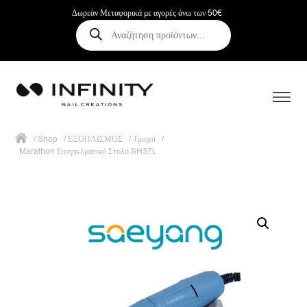
Δωρεάν Μεταφορικά με αγορές άνω των 50€
Αναζήτηση
προϊόντων
/
Shop
/
ΕΞΟΠΛΙΣΜΟΣ
/
Τροχοί
/
Marathon Επαγγελματικό Στυλό SH37L