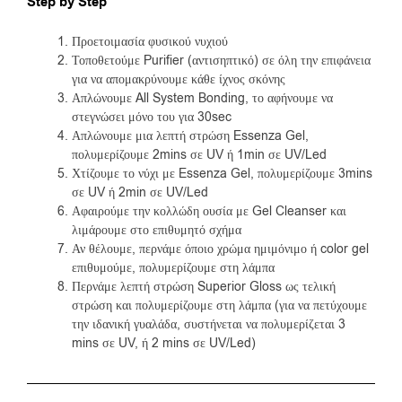
Step by Step
Προετοιμασία φυσικού νυχιού
Τοποθετούμε Purifier (αντισηπτικό) σε όλη την επιφάνεια
για να απομακρύνουμε κάθε ίχνος σκόνης
Απλώνουμε All System Bonding, το αφήνουμε να
στεγνώσει μόνο του για 30sec
Απλώνουμε μια λεπτή στρώση Essenza Gel,
πολυμερίζουμε 2mins σε UV ή 1min σε UV/Led
Χτίζουμε το νύχι με Essenza Gel, πολυμερίζουμε 3mins
σε UV ή 2min σε UV/Led
Αφαιρούμε την κολλώδη ουσία με Gel Cleanser και
λιμάρουμε στο επιθυμητό σχήμα
Αν θέλουμε, περνάμε όποιο χρώμα ημιμόνιμο ή color gel
επιθυμούμε, πολυμερίζουμε στη λάμπα
Περνάμε λεπτή στρώση Superior Gloss ως τελική
στρώση και πολυμερίζουμε στη λάμπα (για να πετύχουμε
την ιδανική γυαλάδα, συστήνεται να πολυμερίζεται 3
mins σε UV, ή 2 mins σε UV/Led)