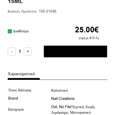
15ML
Κωδικός Προϊόντος: 150-21046
25.00
€
Διαθέσιμο
(τιμή με Φ.Π.Α)
No
-
+
ΠΡΟΣΘΉΚΗ ΣΤΟ ΚΑΛΆΘΙ
File
Gel
Pastel
Purple
15ml
ποσότητα
Χαρακτηριστικά
Τύπος Κάλυψης
Καλυπτικό
Brand
Nail Creations
Gel
,
No File/Τεχνική Χωρίς
Κατηγορία
Λιμάρισμα
,
Μονοφασικό