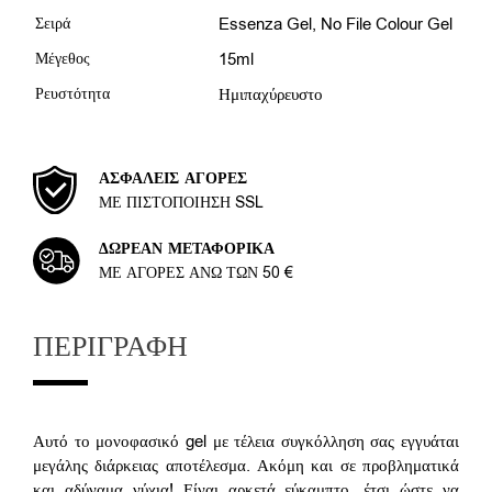
Σειρά
Essenza Gel
,
No File Colour Gel
Μέγεθος
15ml
Ρευστότητα
Ημιπαχύρευστο
ΑΣΦΑΛΕΊΣ ΑΓΟΡΈΣ
ΜΕ ΠΙΣΤΟΠΟΊΗΣΗ SSL
ΔΩΡΕΆΝ ΜΕΤΑΦΟΡΙΚΆ
ΜΕ ΑΓΟΡΈΣ ΆΝΩ ΤΩΝ 50 €
ΠΕΡΙΓΡΑΦΉ
Αυτό το μονοφασικό gel με τέλεια συγκόλληση σας εγγυάται
μεγάλης διάρκειας αποτέλεσμα. Ακόμη και σε προβληματικά
και αδύναμα νύχια! Είναι αρκετά εύκαμπτο, έτσι ώστε να