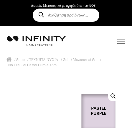
Δωρεάν Μεταφορικά με αγορές άνω των 50€
Αναζήτηση
προϊόντων
/
Shop
/
ΤΕΧΝΗΤΑ ΝΥΧΙΑ
/
Gel
/
Μονοφασικό Gel
/
No File Gel Pastel Purple 15ml