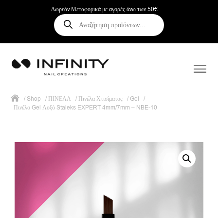
Δωρεάν Μεταφορικά με αγορές άνω των 50€
Αναζήτηση
προϊόντων
/
Shop
/
ΠΙΝΕΛΑ
/
Πινέλα Χτισίματος
/
Gel
/
Πινέλο Gel Λοξό Staleks EXPERT 4mm/7mm – NBE-10