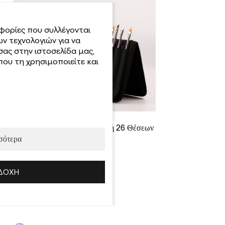
φορίες που συλλέγονται
ν τεχνολογιών για να
σας στην ιστοσελίδα μας,
ου τη χρησιμοποιείτε και
Θήκη Πινέλων Infinity Σπαστή 26 Θέσεων
σότερα
16.00
€
Προσθήκη
ΔΟΧΉ