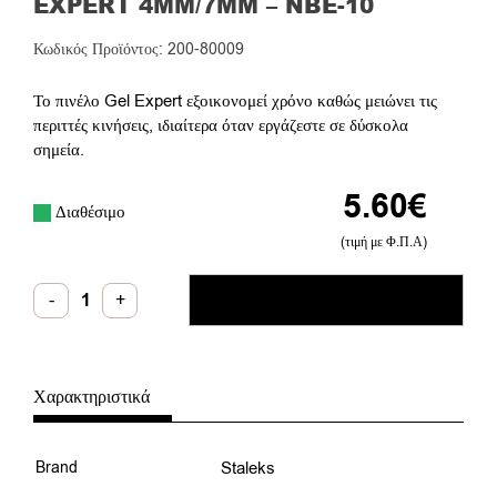
EXPERT 4MM/7MM – NBE-10
Κωδικός Προϊόντος: 200-80009
Το πινέλο Gel Expert εξοικονομεί χρόνο καθώς μειώνει τις
περιττές κινήσεις, ιδιαίτερα όταν εργάζεστε σε δύσκολα
σημεία.
5.60
€
Διαθέσιμο
(τιμή με Φ.Π.Α)
Πινέλο
-
+
ΠΡΟΣΘΉΚΗ ΣΤΟ ΚΑΛΆΘΙ
Gel
Λοξό
Staleks
EXPERT
4mm/7mm
-
Χαρακτηριστικά
NBE-
10
ποσότητα
Brand
Staleks