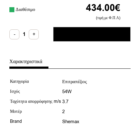
434.00
€
Διαθέσιμο
(τιμή με Φ.Π.Α)
Shemax
-
+
ΠΡΟΣΘΉΚΗ ΣΤΟ ΚΑΛΆΘΙ
Απορροφητήρας
Επιτραπέζιος
Style
Pro
Mocha
2.0
Χαρακτηριστικά
ποσότητα
Κατηγορία
Επιτραπέζιος
Ισχύς
54W
Ταχύτητα απορρόφησης m/s
3.7
Μοτέρ
2
Brand
Shemax