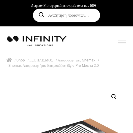
Δωρεάν Μεταφορικά με αγορές άνω των 50€
Αναζήτηση
προϊόντων
/
Shop
/
ΕΞΟΠΛΙΣΜΟΣ
/
Απορροφητήρες Shemax
/
Shemax Απορροφητήρας Επιτραπέζιος Style Pro Mocha 2.0