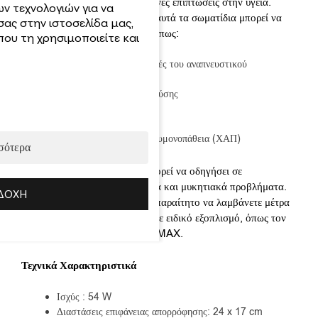
και στους αεραγωγούς, με πιθανές επιπτώσεις στην υγεία.
ν τεχνολογιών για να
Μακροπρόθεσμα, η έκθεση σε αυτά τα σωματίδια μπορεί να
σας στην ιστοσελίδα μας,
προκαλέσει χρόνιες παθήσεις, όπως:
ου τη χρησιμοποιείτε και
Ερεθισμούς και φλεγμονές του αναπνευστικού
συστήματος
Βρογχίτιδα αλλεργικής φύσης
Πνευμοκονίαση
Άσθμα
Χρόνια αποφρακτική πνευμονοπάθεια (ΧΑΠ)
σότερα
Επιπλέον, η συνεχής επαφή μπορεί να οδηγήσει σε
δερματολογικά, οφθαλμολογικά και μυκητιακά προβλήματα.
ΔΟΧΉ
Για την προστασία σας, είναι απαραίτητο να λαμβάνετε μέτρα
πρόληψης και να χρησιμοποιείτε ειδικό εξοπλισμό, όπως τον
απορροφητήρα Style Pro SHEMAX.
Τεχνικά Χαρακτηριστικά
Ισχύς : 54 W
Διαστάσεις επιφάνειας απορρόφησης: 24 x 17 cm