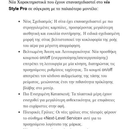
Νέα Χαρακτηριστικά που έχουν επανασχεδιαστεί στο
νέο
Style Pro
σε σύγκριση με το παλαιότερο μοντέλο:
Νέος Σχεδιασμός: Η σίτα έχει επανασχεδιαστεί με πιο
στρογγυλεμένες καμπύλες, προσφέροντας μεγαλύτερη
αισθητική και ευκολία συντήρησης. Η ειδικά σχεδιασμένη
μορφή της σίτας βελτιστοποιεί την κυκλοφορία της ροής
του αέρα για μέγιστη απορρόφηση.
Βελτιωμένη Άνεση και Λειτουργικότητα: Νέα προσθήκη
κουμπιού on/off (ενεργοποίησης/απενεργοποίησης)
επιτρέπει τη λειτουργία με μία κίνηση, διατηρώντας τις
προηγούμενες ρυθμίσεις ταχύτητας. Το κουμπί on/off
αποτρέπει τον κίνδυνο αυξομείωσης της τάσης του
ρεύματος, μειώνοντας έτσι την πιθανότητα πρόκλησης
βλάβης στο μοτέρ.
Πιο Ενισχυμένη Κατασκευή: Τα πλαστικά μέρη έχουν
ενισχυθεί για μεγαλύτερη ανθεκτικότητα, με επιφάνειες
πιο ευχάριστες στην αφή.
Πλευρικές Γρίλιες: Οι νέες γρίλιες στις πλευρές φέρουν
το σύνθημα «Next-Level Service» αντί για το
προηγούμενο λογότυπο της μάρκας.