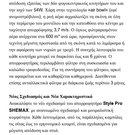
απόδοση εξαιτίας των δύο φυγοκεντρικούς κινητήρων του και
την ισχύ των 54W. Χάρη στην τεχνολογία «air bowl» (εφέ
ανεμοστρόβιλου), η ροή αέρα αιχμαλωτίζει τη σκόνη σε όλη
την περίμετρο του μοντέλου και την κατευθύνει στο κέντρο με
ταχύτητα απορρόφησης 3,7 m/s. Ο όγκος φιλτραρισμένου
αέρα ανέρχεται στα 600 m³ ανά ώρα, προσφέροντάς στον
τεχνίτη μέγιστη προστασία από τη σκόνη κατά το λιμάρισμα ή
την αφαίρεση των νυχιών με τροχό. Η συνεχής λειτουργία του
κάθε κινητήρα μπορεί να διαρκέσει έως και 6 χρόνια. Ο
απορροφητήρας περιλαμβάνει φίλτρο στη συσκευασία και
καλώδιο τροφοδοσίας. Για τη συντήρηση του φίλτρου, αρκεί
να αφαιρείται και να καθαρίζεται καθημερινά. Διατίθενται
επίσης ανταλλακτικά φίλτρα με διάρκεια ζωής περίπου 3 μήνες.
Νέος Σχεδιασμός και Νέα Χαρακτηριστικά
Ανακαλύψτε το νέο σχεδιασμό του απορροφητήρα
Style Pro
SHEMAX
: με ανανεωμένο σχεδιασμό και μινιμαλιστική
κομψότητα. Κάθε λεπτομέρεια, από τις παράλληλες καμπύλες
τις σίτας έως το εργονομικό κουμπί, είναι σχεδιασμένα για
μέγιστη απόδοση και στυλ.