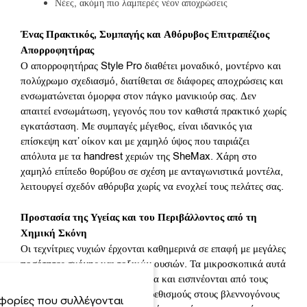
Νέες, ακόμη πιο λαμπερές νέον αποχρώσεις
Ένας Πρακτικός, Συμπαγής και Αθόρυβος Επιτραπέζιος
Απορροφητήρας
Ο απορροφητήρας Style Pro διαθέτει μοναδικό, μοντέρνο και
πολύχρωμο σχεδιασμό, διατίθεται σε διάφορες αποχρώσεις και
ενσωματώνεται όμορφα στον πάγκο μανικιούρ σας. Δεν
απαιτεί ενσωμάτωση, γεγονός που τον καθιστά πρακτικό χωρίς
εγκατάσταση. Με συμπαγές μέγεθος, είναι ιδανικός για
επίσκεψη κατ’ οίκον και με χαμηλό ύψος που ταιριάζει
απόλυτα με τα handrest χεριών της SheMax. Χάρη στο
χαμηλό επίπεδο θορύβου σε σχέση με ανταγωνιστικά μοντέλα,
λειτουργεί σχεδόν αθόρυβα χωρίς να ενοχλεί τους πελάτες σας.
Προστασία της Υγείας και του Περιβάλλοντος από τη
Χημική Σκόνη
Οι τεχνίτριες νυχιών έρχονται καθημερινά σε επαφή με μεγάλες
ποσότητες σκόνης και τοξικών ουσιών. Τα μικροσκοπικά αυτά
σωματίδια αιωρούνται στον αέρα και εισπνέονται από τους
επαγγελματίες, προκαλώντας ερεθισμούς στους βλεννογόνους
φορίες που συλλέγονται