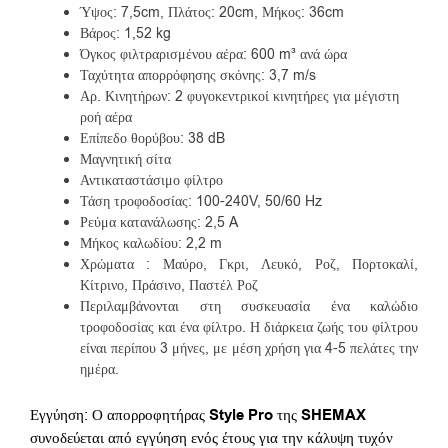
Ύψος: 7,5cm, Πλάτος: 20cm, Μήκος: 36cm
Βάρος: 1,52 kg
Όγκος φιλτραρισμένου αέρα: 600 m³ ανά ώρα
Ταχύτητα απορρόφησης σκόνης: 3,7 m/s
Αρ. Κινητήρων: 2 φυγοκεντρικοί κινητήρες για μέγιστη
ροή αέρα
Επίπεδο θορύβου: 38 dB
Μαγνητική σίτα
Αντικαταστάσιμο φίλτρο
Τάση τροφοδοσίας: 100-240V, 50/60 Hz
Ρεύμα κατανάλωσης: 2,5 A
Μήκος καλωδίου: 2,2 m
Χρώματα : Μαύρο, Γκρι, Λευκό, Ροζ, Πορτοκαλί,
Κίτρινο, Πράσινο, Παστέλ Ροζ
Περιλαμβάνονται στη συσκευασία ένα καλώδιο
τροφοδοσίας και ένα φίλτρο. Η διάρκεια ζωής του φίλτρου
είναι περίπου 3 μήνες, με μέση χρήση για 4-5 πελάτες την
ημέρα.
Εγγύηση: Ο απορροφητήρας
Style Pro
της
SHEMAX
συνοδεύεται από εγγύηση ενός έτους για την κάλυψη τυχόν