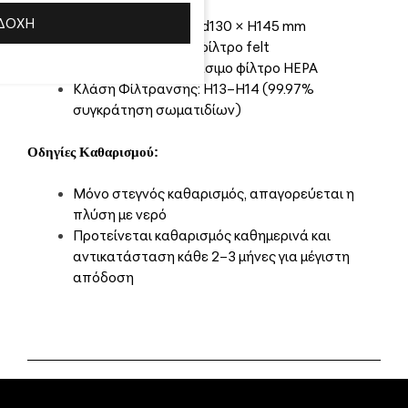
Σχήμα: Κυλινδρικό
ΔΟΧΉ
Διαστάσεις: D180 × d130 × H145 mm
Υλικό: Συμπιεσμένο φίλτρο felt
Τύπος: Αντικαταστάσιμο φίλτρο HEPA
Κλάση Φίλτρανσης: H13–H14 (99.97%
συγκράτηση σωματιδίων)
Οδηγίες Καθαρισμού:
Μόνο στεγνός καθαρισμός, απαγορεύεται η
πλύση με νερό
Προτείνεται καθαρισμός καθημερινά και
αντικατάσταση κάθε 2–3 μήνες για μέγιστη
απόδοση