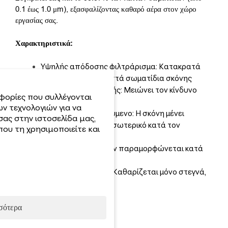
0.1 έως 1.0 μm), εξασφαλίζοντας καθαρό αέρα στον χώρο
εργασίας σας.
Χαρακτηριστικά:
Υψηλής απόδοσης φιλτράρισμα: Κατακρατά
ακόμα και τα πιο λεπτά σωματίδια σκόνης
Προστασία αναπνοής: Μειώνει τον κίνδυνο
φορίες που συλλέγονται
εισπνοής σκόνης
ν τεχνολογιών για να
Επαναχρησιμοποιούμενο: Η σκόνη μένει
σας στην ιστοσελίδα μας,
εγκλωβισμένη στο εσωτερικό κατά τον
ου τη χρησιμοποιείτε και
καθαρισμό
Στιβαρό πλαίσιο: Δεν παραμορφώνεται κατά
τη συντήρηση
Εύκολη συντήρηση: Καθαρίζεται μόνο στεγνά,
χωρίς πλύσιμο
σότερα
Τεχνικά Χαρακτηριστικά: