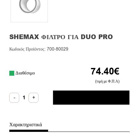
SHEMAX ΦΊΛΤΡΟ ΓΙΑ DUO PRO
Κωδικός Προϊόντος: 700-80029
74.40
€
Διαθέσιμο
(τιμή με Φ.Π.Α)
Shemax
-
+
ΠΡΟΣΘΉΚΗ ΣΤΟ ΚΑΛΆΘΙ
Φίλτρο
για
DUO
Pro
ποσότητα
Χαρακτηριστικά