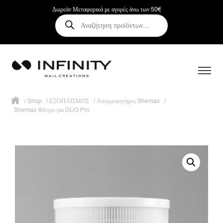
Δωρεάν Μεταφορικά με αγορές άνω των 50€
Αναζήτηση
προϊόντων
/
Shop
/
ΕΞΟΠΛΙΣΜΟΣ
/
Απορροφητήρες Shemax
/
Shemax Φίλτρο για DUO Pro