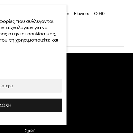
Sova Decor Water Decal Slider – Flowers – C040
φορίες που συλλέγονται
Κωδ.:
ν τεχνολογιών για να
σας στην ιστοσελίδα μας,
700.60139-C040
ου τη χρησιμοποιείτε και
Top Kατηγορίες
σότερα
Νέες Αφίξεις
Τεχνικές
ΔΟΧΉ
Αναλώσιμα
Ημιμόνιμα
Σχολή