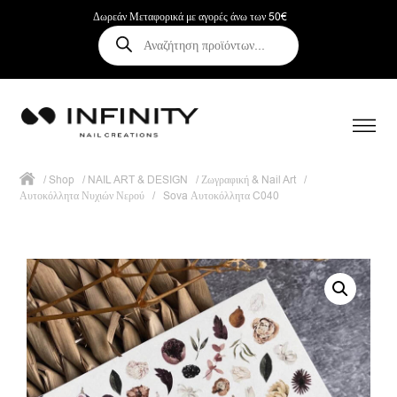
Δωρεάν Μεταφορικά με αγορές άνω των 50€
Αναζήτηση
προϊόντων
/
Shop
/
NAIL ART & DESIGN
/
Ζωγραφική & Nail Art
/
Αυτοκόλλητα Νυχιών Νερού
/
Sova Αυτοκόλλητα C040