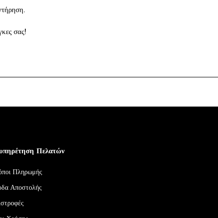
ντήρηση.
κες σας!
υπηρέτηση Πελατών
όποι Πληρωμής
οδα Αποστολής
ιστροφές