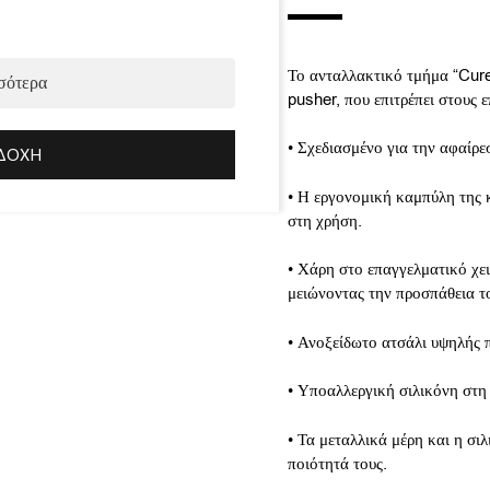
Το ανταλλακτικό τμήμα “Cur
σότερα
pusher, που επιτρέπει στους 
• Σχεδιασμένο για την αφαίρε
ΔΟΧΉ
• Η εργονομική καμπύλη της 
στη χρήση.
• Χάρη στο επαγγελματικό χε
μειώνοντας την προσπάθεια το
• Ανοξείδωτο ατσάλι υψηλής 
• Υποαλλεργική σιλικόνη στη
• Τα μεταλλικά μέρη και η σι
ποιότητά τους.