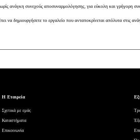
χωρίς ανάγκη συνεχούς αποσυναρμολόγησης, για εύκολη και γρήγορη συ
 να δημιουργήσετε το εργαλείο που ανταποκρίνεται απόλυτα στις ανάγ
Η Εταιρεία
Εξ
Σχετικά με εμάς
Τρ
Καταστήματα
Έξ
Επικοινωνία
Επ