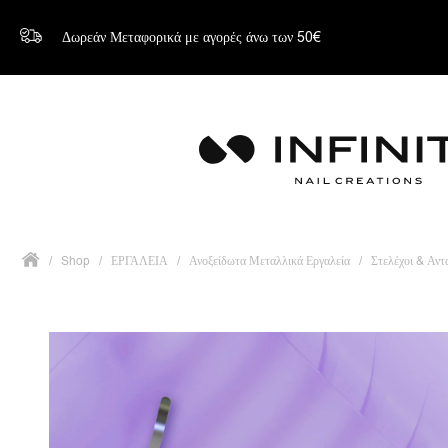
Δωρεάν Μεταφορικά με αγορές άνω των 50€
/
Shop
/
ΕΡΓΑΛΕΙΑ
/
Ανοξείδωτα Μεταλλικά Εργαλεία
/
Στελέχοι & Αντ