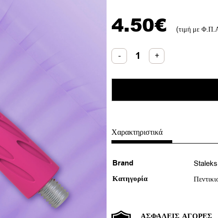
4.50
€
(τιμή με Φ.Π.
Staleks
-
+
Ανταλλακτικό
μέρος
Pusher
Combo
UNIQ
31
ποσότητα
Χαρακτηριστικά
Brand
Staleks
Κατηγορία
Πεντικι
ΑΣΦΑΛΕΊΣ ΑΓΟΡΈΣ