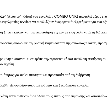
ette” (Αριστερή κλίση) του εργαλείου COMBO UNIQ αποτελεί μέρος εν
επαγγελματίες τεχνίτες να συνδυάζουν διαφορετικά εξαρτήματα για ένα εξ
ση ξηρών κάλων και την περιποίηση νυχιών με είσφρυση κατά τη διάρκεια
κουρέτας ακολουθεί τη φυσική καμπυλότητα της ονυχαίας πλάκας, προσφ
ιροκίνητο ακόνισμα, επιτρέπει την προσεκτική και ανώδυνη αφαίρεση σκ
υ τεχνίτη.
ποιότητας για ανθεκτικότητα και προστασία από τη διάβρωση.
 λαβή, εξασφαλίζοντας σταθερότητα και ξεκούραστη εργασία.
λικόνη είναι ανθεκτικά σε όλους τους τύπους απολύμανσης και αποστείρω