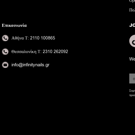
Όρ
Πο
Επικοινωνία
J
Αθήνα
Τ: 2110 100865
Θεσσαλονίκη
Τ: 2310 262092
We
info@infinitynails.gr
Συμπ
προσ