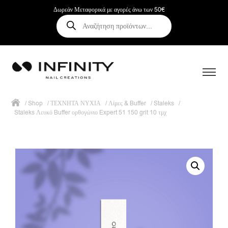
Δωρεάν Μεταφορικά με αγορές άνω των 50€
Αναζήτηση
προϊόντων
/
Shop
/
ΤΕΧΝΗΤΑ ΝΥΧΙΑ
/
Λίμες & Buffer
/
Staleks
/
Staleks Λευκό Buffer ορθογώνιο Expert 51 150 grit 10 τμχ