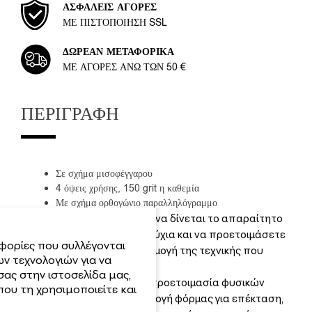
ΑΣΦΑΛΕΊΣ ΑΓΟΡΈΣ
ΜΕ ΠΙΣΤΟΠΟΊΗΣΗ SSL
ΔΩΡΕΆΝ ΜΕΤΑΦΟΡΙΚΆ
ΜΕ ΑΓΟΡΈΣ ΆΝΩ ΤΩΝ 50 €
ΠΕΡΙΓΡΑΦΉ
Σε σχήμα μισοφέγγαρου
4 όψεις χρήσης, 150 grit η καθεμία
Με σχήμα ορθογώνιο παραλληλόγραμμο
Χρησιμοποιείται για να δίνεται το απαραίτητο
σχήμα στα φυσικά νύχια και να προετοιμάσετε
φορίες που συλλέγονται
το νύχι για την εφαρμογή της τεχνικής που
ν τεχνολογιών για να
επιθυμείτε
σας στην ιστοσελίδα μας,
Κατάλληλο για την προετοιμασία φυσικών
ου τη χρησιμοποιείτε και
νυχιών για τη εφαρμογή φόρμας για επέκταση,