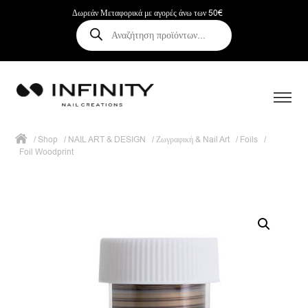
Δωρεάν Μεταφορικά με αγορές άνω των 50€
Αναζήτηση
προϊόντων
/
Shop
/
NAIL ART & DESIGN
/
Ζωγραφική & Nail Art
/
Foils
/
Foil Woodprint