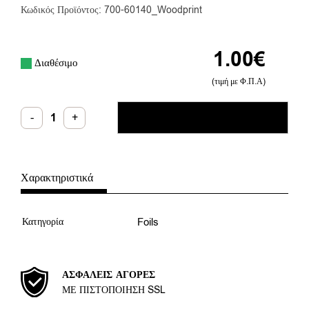
Κωδικός Προϊόντος: 700-60140_Woodprint
1.00
€
Διαθέσιμο
(τιμή με Φ.Π.Α)
Foil
-
+
ΠΡΟΣΘΉΚΗ ΣΤΟ ΚΑΛΆΘΙ
Woodprint
ποσότητα
Χαρακτηριστικά
Κατηγορία
Foils
ΑΣΦΑΛΕΊΣ ΑΓΟΡΈΣ
ΜΕ ΠΙΣΤΟΠΟΊΗΣΗ SSL