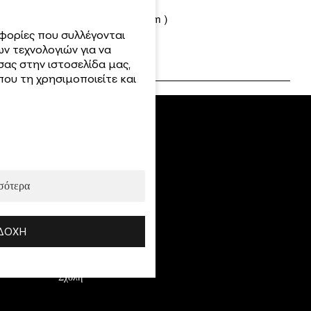
Transfer Foils ( 1,6 m X 4,5 cm )
Κωδ.:
φορίες που συλλέγονται
ν τεχνολογιών για να
700.60140-xb6-2
σας στην ιστοσελίδα μας,
ου τη χρησιμοποιείτε και
Top Kατηγορίες
σότερα
Νέες Αφίξεις
Τεχνικές
ΔΟΧΉ
Αναλώσιμα
Ημιμόνιμα
Σχολή