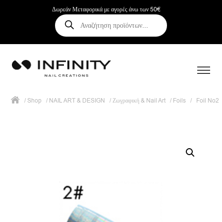
Δωρεάν Μεταφορικά με αγορές άνω των 50€
Αναζήτηση
προϊόντων
/
Shop
/
NAIL ART & DESIGN
/
Ζωγραφική & Nail Art
/
Foils
/
Foil No2