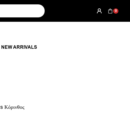
0
NEW ARRIVALS
ns Κόρινθος