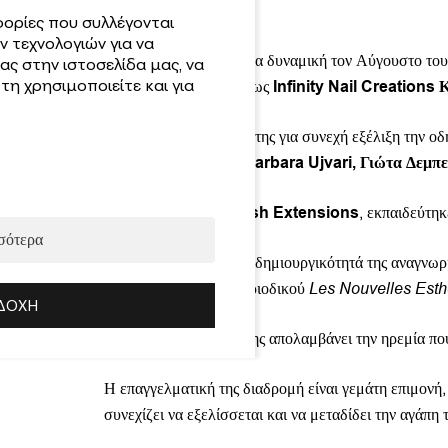
άκρων.
ορίες που συλλέγονται
 τεχνολογιών για να
Η πορεία της αποκτά νέα δυναμική τον Αύγουστο του
ας στην ιστοσελίδα μας, να
η χρησιμοποιείτε και για
επιτυχία μέχρι σήμερα ως
Infinity Nail Creations 
Παράλληλα, η επιμονή της για συνεχή εξέλιξη την οδ
Dessi Draganova, Barbara Ujvari, Γιώτα Δεμπ
Στον τομέα των
Eyelash Extensions
, εκπαιδεύτη
σότερα
Οι δεξιότητές της και η δημιουργικότητά της αναγνω
CHIC του διεθνούς περιοδικού
Les Nouvelles Esth
ΔΟΧΉ
Στον ελεύθερο χρόνο της απολαμβάνει την ηρεμία που 
Η επαγγελματική της διαδρομή είναι γεμάτη επιμονή,
συνεχίζει να εξελίσσεται και να μεταδίδει την αγάπη 