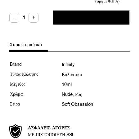
(τιμή με Φ.Π.Α)
Infinity
-
+
ΠΡΟΣΘΉΚΗ ΣΤΟ ΚΑΛΆΘΙ
Ημιμόνιμο
Latte
7
Βερνίκι
10ml
ποσότητα
Χαρακτηριστικά
Brand
Infinity
Τύπος Κάλυψης
Καλυπτικό
Μέγεθος
10ml
Χρώμα
Nude
,
Ροζ
Σειρά
Soft Obsession
ΑΣΦΑΛΕΊΣ ΑΓΟΡΈΣ
ΜΕ ΠΙΣΤΟΠΟΊΗΣΗ SSL