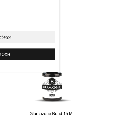
Προσθήκη
σότερα
ΔΟΧΉ
Glamazone Bond 15 Ml