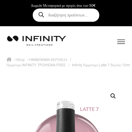
Δωρεάν Μεταφορικά με αγορές άνω των 50€
Αναζήτηση
προϊόντων
/
Shop
/
HMIMONIMA ΒΕΡΝΙΚΙΑ
/
Ημιμόνιμα INFINITY TPO/HEMA FREE
/
Infinity Ημιμόνιμο Latte 7 Βερνίκι 10ml