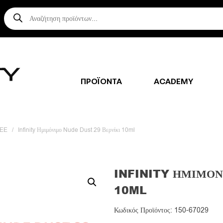
Αναζήτηση
προϊόντων
ΠΡΟΪΟΝΤΑ
ACADEMY
REE
/
Infinity Ημιμόνιμο Nude Dust 29 Βερνίκι 10ml
INFINITY ΗΜΙΜΌΝ
10ML
Κωδικός Προϊόντος: 150-67029