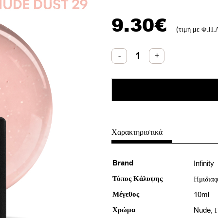
9.30
€
(τιμή με Φ.Π.
Infinity
-
+
Ημιμόνιμο
Nude
Dust
29
Βερνίκι
10ml
ποσότητα
Χαρακτηριστικά
Brand
Infinity
Τύπος Κάλυψης
Ημιδιαφ
Μέγεθος
10ml
Χρώμα
Nude
,