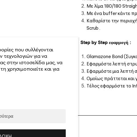
Με λίμα 180/180 Strai
Με ένα buffer κάντε π
Καθαρίστε την περιοχή
Scrub .
Step by Step εφαρμογή :
ορίες που συλλέγονται
 τεχνολογιών για να
Glamazone Bond (Συγκ
ας στην ιστοσελίδα μας, να
Εφαρμόστε λεπτή στρώσ
η χρησιμοποιείτε και για
Εφαρμόστε μια λεπτή σ
Ομοίως πράττεται και 
Τέλος εφαρμόστε το Inf
σότερα
ΔΟΧΉ