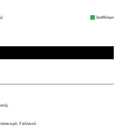
Διαθέσιμο
Α)
ΠΡΟΣΘΉΚΗ ΣΤΟ ΚΑΛΆΘΙ
ανές
Γαλακτερό
,
Γαλλικού