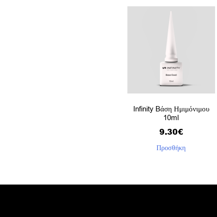
Infinity Bάση Ημιμόνιμου
10ml
9.30
€
Προσθήκη