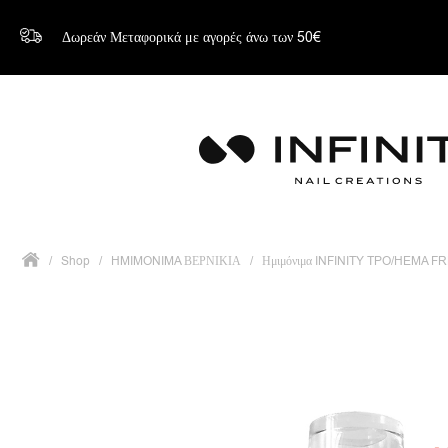
Δωρεάν Μεταφορικά με αγορές άνω των 50€
/
Shop
/
HMIMONIMA ΒΕΡΝΙΚΙΑ
/
Ημιμόνιμα INFINITY TPO/HEMA F