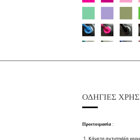
ΟΔΗΓΊΕΣ ΧΡΉ
Προετοιμασία
:
Κάνετε αντισηψία χεριώ