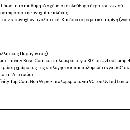
ght δώστε το επιθυμητό σχήμα στο ελεύθερο άκρο του νυχιού
ροετοιμασία της ονυχαίας πλάκας.
 των επωνυχίων σχολαστικά. Και έπειτα με μια κυτταρίνη (wip
ολλητικός Παράγοντας)
η Infinity Base Coat και πολυμερίστε για 30’’ σε UvLed Lamp
τρώση χρώματος της επιλογής σας και πολυμερίστε για 60’’ 
για τη 2η στρώση
inity Top Coat Non Wipe κι πολυμερίστε για 90’’ σε UvLed Lam