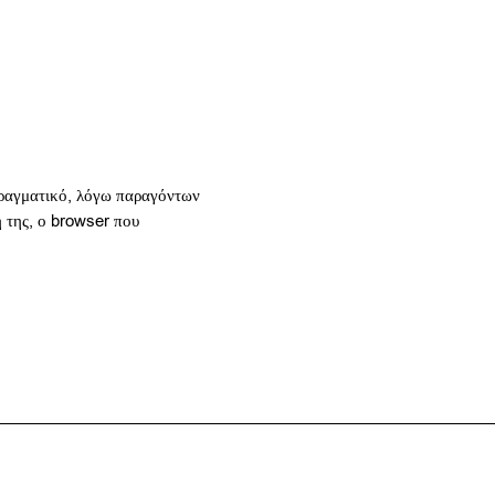
 πραγματικό, λόγω παραγόντων
ή της, ο browser που