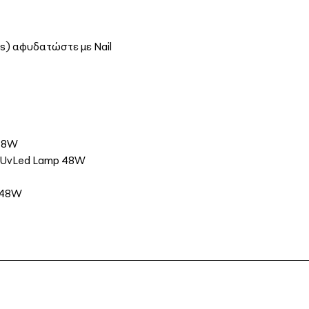
es) αφυδατώστε με Nail
 48W
σε UvLed Lamp 48W
p 48W