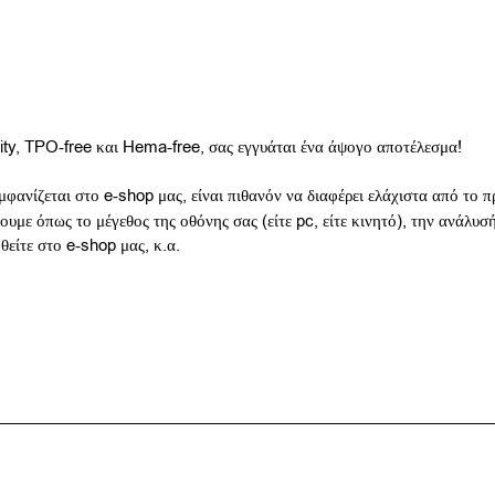
nity, TPO-free και Hema-free, σας εγγυάται ένα άψογο αποτέλεσμα!
μφανίζεται στο e-shop μας, είναι πιθανόν να διαφέρει ελάχιστα από το
υμε όπως το μέγεθος της οθόνης σας (είτε pc, είτε κινητό), την ανάλυσ
ηθείτε στο e-shop μας, κ.α.