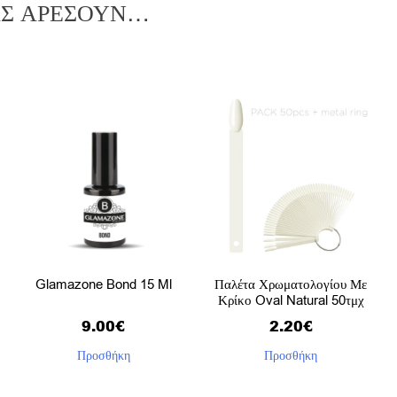
ΑΣ ΑΡΈΣΟΥΝ…
Glamazone Bond 15 Ml
Παλέτα Χρωματολογίου Με
Κρίκο Oval Natural 50τμχ
9.00
€
2.20
€
Προσθήκη
Προσθήκη