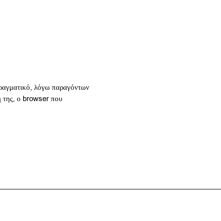
 πραγματικό, λόγω παραγόντων
ή της, ο browser που