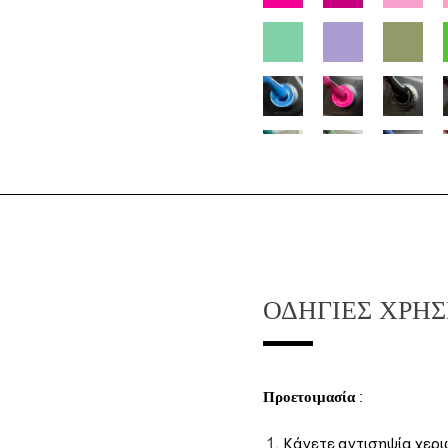
ΟΔΗΓΊΕΣ ΧΡΉ
Προετοιμασία
:
Κάνετε αντισηψία χεριώ