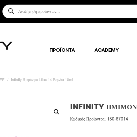
Αναζήτηση
προϊόντων
ΠΡΟΪΟΝΤΑ
ACADEMY
REE
/
Infinity Ημιμόνιμο Lilac 14 Βερνίκι 10ml
INFINITY ΗΜΙΜΌΝ
Κωδικός Προϊόντος: 150-67014