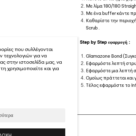
Με λίμα 180/180 Strai
Με ένα buffer κάντε π
Καθαρίστε την περιοχή
Scrub .
Step by Step εφαρμογή :
ορίες που συλλέγονται
 τεχνολογιών για να
Glamazone Bond (Συγκ
ας στην ιστοσελίδα μας, να
Εφαρμόστε λεπτή στρώσ
η χρησιμοποιείτε και για
Εφαρμόστε μια λεπτή σ
Ομοίως πράττεται και 
Τέλος εφαρμόστε το Inf
σότερα
ΔΟΧΉ