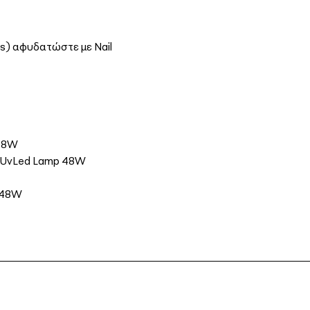
es) αφυδατώστε με Nail
 48W
σε UvLed Lamp 48W
p 48W