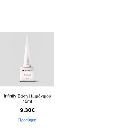
Infinity Bάση Ημιμόνιμου
10ml
9.30
€
Προσθήκη