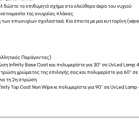
ght δώστε το επιθυμητό σχήμα στο ελεύθερο άκρο του νυχιού
ροετοιμασία της ονυχαίας πλάκας.
 των επωνυχίων σχολαστικά. Και έπειτα με μια κυτταρίνη (wip
ολλητικός Παράγοντας)
η Infinity Base Coat και πολυμερίστε για 30’’ σε UvLed Lamp
τρώση χρώματος της επιλογής σας και πολυμερίστε για 60’’ 
για τη 2η στρώση
inity Top Coat Non Wipe κι πολυμερίστε για 90’’ σε UvLed Lam