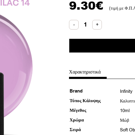
9.30
€
(τιμή με Φ.Π.
Infinity
-
+
Ημιμόνιμο
Lilac
14
Βερνίκι
10ml
ποσότητα
Χαρακτηριστικά
Brand
Infinity
Τύπος Κάλυψης
Καλυπτ
Μέγεθος
10ml
Χρώμα
Μώβ
Σειρά
Soft O