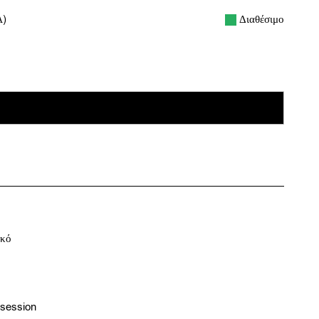
Διαθέσιμο
Α)
ΠΡΟΣΘΉΚΗ ΣΤΟ ΚΑΛΆΘΙ
ικό
bsession