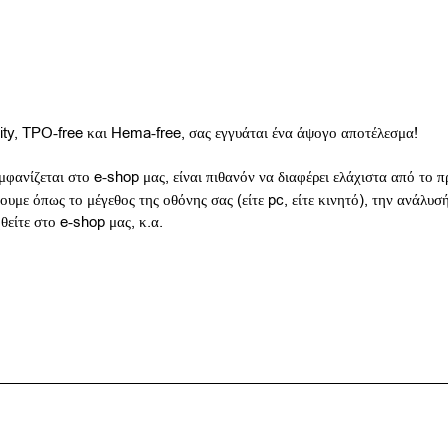
nity, TPO-free και Hema-free, σας εγγυάται ένα άψογο αποτέλεσμα!
μφανίζεται στο e-shop μας, είναι πιθανόν να διαφέρει ελάχιστα από το
υμε όπως το μέγεθος της οθόνης σας (είτε pc, είτε κινητό), την ανάλυσ
ηθείτε στο e-shop μας, κ.α.