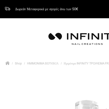
Δωρεάν Μεταφορικά με αγορές άνω των 50€
/
Shop
/
HMIMONIMA ΒΕΡΝΙΚΙΑ
/
Ημιμόνιμα INFINITY TPO/HEMA F